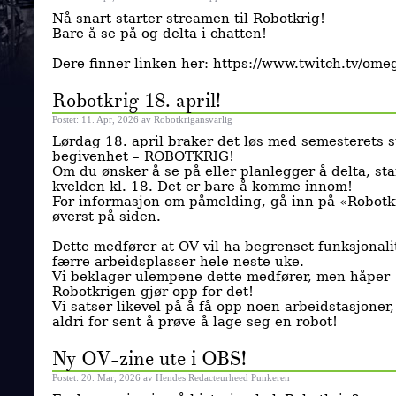
Nå snart starter streamen til Robotkrig!
Bare å se på og delta i chatten!
Dere finner linken her: https://www.twitch.tv/ome
Robotkrig 18. april!
Postet: 11. Apr, 2026 av Robotkrigansvarlig
Lørdag 18. april braker det løs med semesterets s
begivenhet – ROBOTKRIG!
Om du ønsker å se på eller planlegger å delta, sta
kvelden kl. 18. Det er bare å komme innom!
For informasjon om påmelding, gå inn på «Robotk
øverst på siden.
Dette medfører at OV vil ha begrenset funksjonali
færre arbeidsplasser hele neste uke.
Vi beklager ulempene dette medfører, men håper
Robotkrigen gjør opp for det!
Vi satser likevel på å få opp noen arbeidstasjoner,
aldri for sent å prøve å lage seg en robot!
Ny OV-zine ute i OBS!
Postet: 20. Mar, 2026 av Hendes Redacteurheed Punkeren