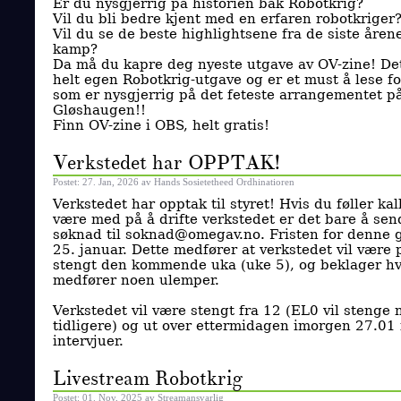
Er du nysgjerrig på historien bak Robotkrig?
Vil du bli bedre kjent med en erfaren robotkriger
Vil du se de beste highlightsene fra de siste åre
kamp?
Da må du kapre deg nyeste utgave av OV-zine! Det
helt egen Robotkrig-utgave og er et must å lese f
som er nysgjerrig på det feteste arrangementet p
Gløshaugen!!
Finn OV-zine i OBS, helt gratis!
Verkstedet har OPPTAK!
Postet: 27. Jan, 2026 av Hands Sosietetheed Ordhinatioren
Verkstedet har opptak til styret! Hvis du føller kall
være med på å drifte verkstedet er det bare å sen
søknad til soknad@omegav.no. Fristen for denne 
25. januar. Dette medfører at verkstedet vil være 
stengt den kommende uka (uke 5), og beklager hv
medfører noen ulemper.
Verkstedet vil være stengt fra 12 (EL0 vil stenge 
tidligere) og ut over ettermidagen imorgen 27.01 
intervjuer.
Livestream Robotkrig
Postet: 01. Nov, 2025 av Streamansvarlig