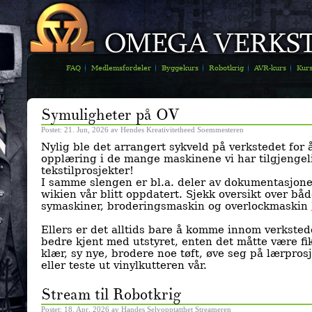
FAQ
Medlemsfordeler
Byggekurs
Robotkrig
AVR-kurs
Kur
Symuligheter på OV
Postet: 21. Jun, 2026 av Hendes Kreativitetheed Soemmesteren
Nylig ble det arrangert sykveld på verkstedet for å
opplæring i de mange maskinene vi har tilgjengel
tekstilprosjekter!
I samme slengen er bl.a. deler av dokumentasjon
wikien vår blitt oppdatert. Sjekk oversikt over båd
symaskiner, broderingsmaskin og overlockmaskin
Ellers er det alltids bare å komme innom verkstede
bedre kjent med utstyret, enten det måtte være fi
klær, sy nye, brodere noe tøft, øve seg på lærpros
eller teste ut vinylkutteren vår.
Stream til Robotkrig
Postet: 18. Apr, 2026 av Handes Selvopptatthet Streameren